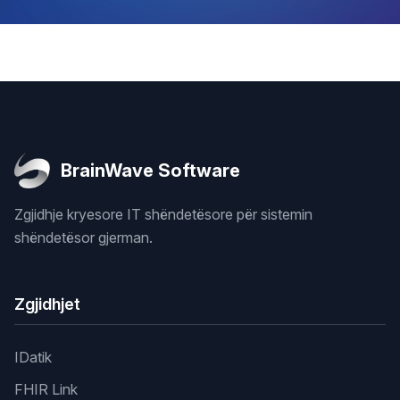
BrainWave Software
Zgjidhje kryesore IT shëndetësore për sistemin
shëndetësor gjerman.
Zgjidhjet
IDatik
FHIR Link