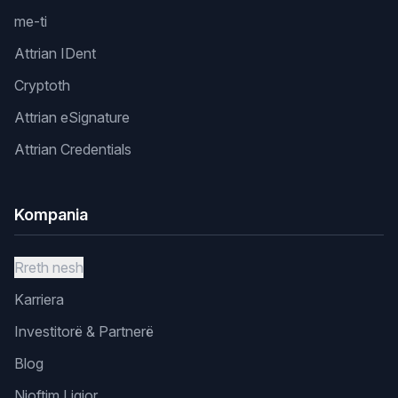
me-ti
Attrian IDent
Cryptoth
Attrian eSignature
Attrian Credentials
Kompania
Rreth nesh
Karriera
Investitorë & Partnerë
Blog
Njoftim Ligjor